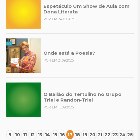
Espetáculo Um Show de Aula com
Dona Literata
POR EM 24.09.2025
Onde está a Poesia?
POR EM 21.09.2025
O Bailão do Tertulino no Grupo
Triel e Randon-Triel
POR EM 15.09.2025
9
10
11
12
13
14
15
16
17
18
19
20
21
22
23
24
25