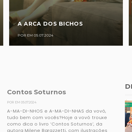
A ARCA DOS BICHOS
POR EM 05.07.2024
D
Contos Soturnos
POR EM 05.07.2024
A-MA-DI-NHOS e A-MA-DI-NHAS da vovó,
tudo bem com vocês?Hoje a vovó trouxe
como dica o livro ‘Contos Soturnos’, da
autora Milene Barazzetti, com ilustrações