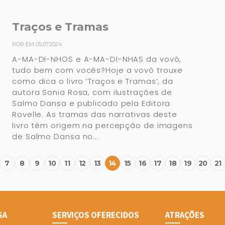
Traços e Tramas
POR EM 05.07.2024
A-MA-DI-NHOS e A-MA-DI-NHAS da vovó,
tudo bem com vocês?Hoje a vovó trouxe
como dica o livro ‘Traços e Tramas’, da
autora Sonia Rosa, com ilustrações de
Salmo Dansa e publicado pela Editora
Rovelle. As tramas das narrativas deste
livro têm origem na percepção de imagens
de Salmo Dansa no...
7
8
9
10
11
12
13
14
15
16
17
18
19
20
21
SA
SERVIÇOS OFERECIDOS
ATRAÇÕES