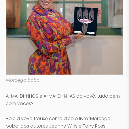
Morcego bobo
A-MA-DI-NHOS e A-MA-DI-NHAS da vovó, tudo bem
com vocês?
Hoje a vovó trouxe como dica o livro ‘Morcego
bobo’ dos autores Jeanne Willis e Tony Ross.