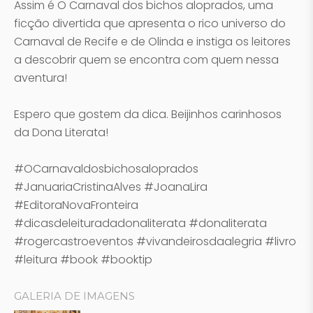
Assim é O Carnaval dos bichos aloprados, uma
ficção divertida que apresenta o rico universo do
Carnaval de Recife e de Olinda e instiga os leitores
a descobrir quem se encontra com quem nessa
aventura!
Espero que gostem da dica. Beijinhos carinhosos
da Dona Literata!
#OCarnavaldosbichosaloprados
#JanuariaCristinaAlves #JoanaLira
#EditoraNovaFronteira
#dicasdeleituradadonaliterata #donaliterata
#rogercastroeventos #vivandeirosdaalegria #livro
#leitura #book #booktip
GALERIA DE IMAGENS